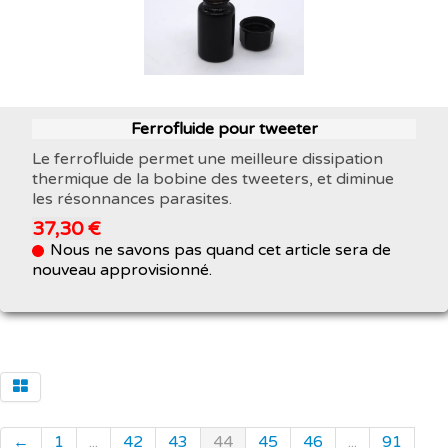
Ferrofluide pour tweeter
Le ferrofluide permet une meilleure dissipation
thermique de la bobine des tweeters, et diminue
les résonnances parasites.
37,30 €
Nous ne savons pas quand cet article sera de
nouveau approvisionné.
←
1
...
42
43
44
45
46
...
91