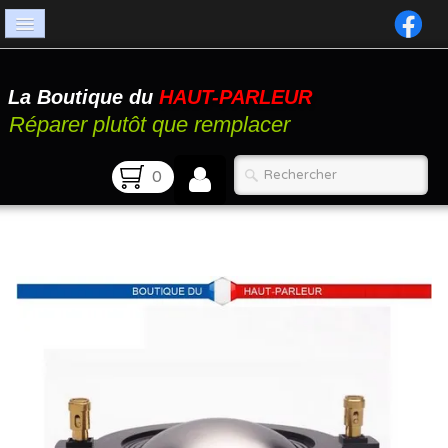
Accueil
La Boutique du
HAUT-PARLEUR
Catalogue
Réparer plutôt que remplacer
Atelier
0
Contact
FAQ