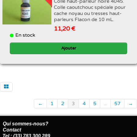
Colle haut-parleur noire 4045.
Colle caoutchouc spéciale pour
cache noyau ou tresses haut-
parleurs Flacon de 10 mL.
11,20 €
En stock
Ajouter
←
1
2
3
4
5
...
57
→
Qui sommes-nous?
Contact
Tel : (33) 783 300 289