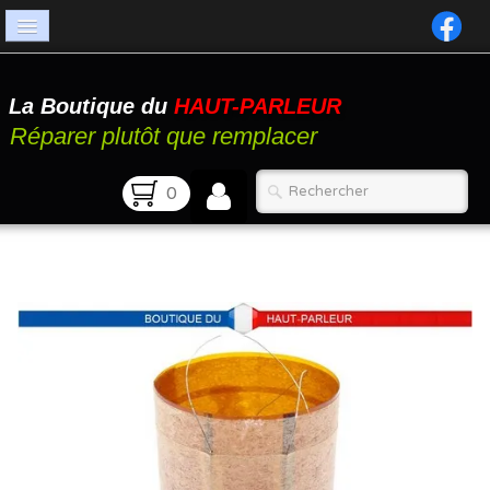
Accueil
La Boutique du
HAUT-PARLEUR
Catalogue
Réparer plutôt que remplacer
Atelier
0
Contact
FAQ