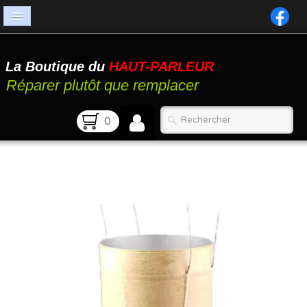
Accueil
La Boutique du
HAUT-PARLEUR
Catalogue
Réparer plutôt que remplacer
Atelier
0
Contact
FAQ