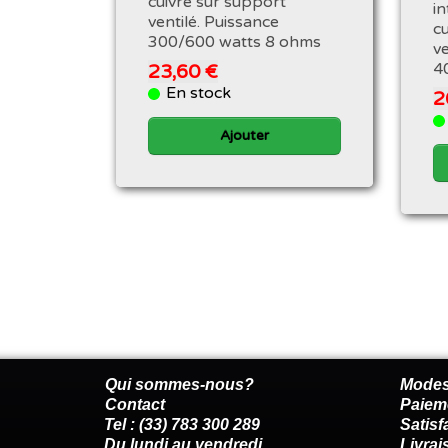
cuivre sur support
i
ventilé. Puissance
c
300/600 watts 8 ohms
ve
4
23,60 €
En stock
2
Ajouter
Qui sommes-nous?
Modes
Contact
Paiem
Tel : (33) 783 300 289
Satis
Du lundi au vendredi
Livrai