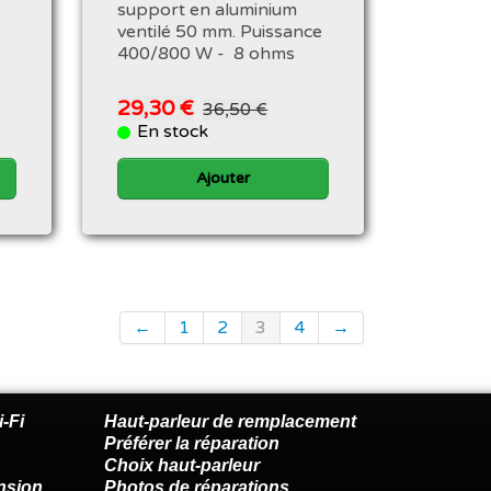
support en aluminium
ventilé 50 mm. Puissance
400/800 W - 8 ohms
29,30 €
36,50 €
En stock
Ajouter
←
1
2
3
4
→
-Fi
Haut-parleur de remplacement
Préférer la réparation
Choix haut-parleur
nsion
Photos de réparations