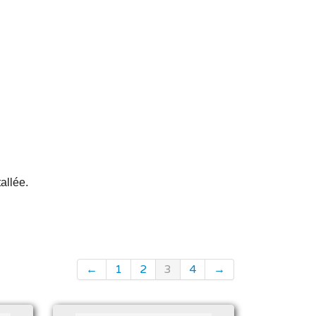
allée.
←
1
2
3
4
→