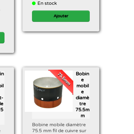
En stock
n
Ajouter
in
Bobin
75.5mm
e
il
mobil
e
t-
diamè
le
tre
75
75.5m
m
Bobine mobile diamètre
e
75.5 mm fil de cuivre sur