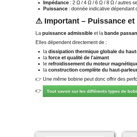
Impédance
: 2 Ω / 4 Ω / 6 Ω / 8 Ω / autres 
Puissance
: donnée indicative dépendant 
⚠ Important – Puissance et
La
puissance admissible
et la
bande passan
Elles dépendent directement de :
la
dissipation thermique globale du haut
la
force et qualité de l’aimant
le
refroidissement du moteur magnétiqu
la
construction complète du haut-parleu
👉 Une même bobine peut donc offrir des perform
👉
Tout savoir sur les différents types de bob