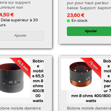
uivre sur support
pur pour haut-parleur
luminium noir.
basse. Support kapto
4,50 €
23,60 €
Délai supérieur à 30
En stock
ours
Ajouter
Ajouter
65,5 mm
Bobin
Bob
75 mm
e
e
mobil
mob
e 65,5
e
mm 8
hau
ohms
par
400/8
ur 
00
mm 8 ohms 400/800
watts
watts
obine mobile diamètre
Bobine mobile diamètr