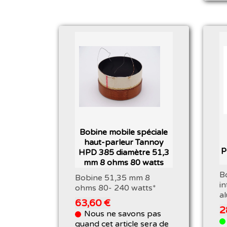
Bobine mobile spéciale
haut-parleur Tannoy
p
HPD 385 diamètre 51,3
mm 8 ohms 80 watts
B
Bobine 51,35 mm 8
i
ohms 80- 240 watts*
al
63,60 €
2
Nous ne savons pas
quand cet article sera de