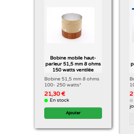
Bobine mobile haut-
parleur 51,5 mm 8 ohms
p
150 watts ventilée
Bobine 51,5 mm 8 ohms
B
100- 250 watts*
1
21,30 €
2
En stock
j
Ajouter