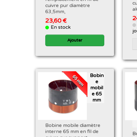
c
cuivre pur diamètre
a
63,5mm,
2
23,60 €
En stock
j
Ajouter
Bobin
65 mm
e
mobil
e 65
mm
Bobine mobile diamètre
interne 65 mm en fil de
B