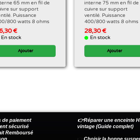
nterne 65 mm en fil de
interne 75 mm en fil de
uivre sur support
cuivre sur support
ntilé. Puissance
ventilé. Puissance
00/800 watts 8 ohms
400/800 watts 8 ohms
6,30 €
28,30 €
En stock
En stock
Ajouter
Ajouter
 de paiement
👉Réparer une enceinte Hi
ent sécurisé
vintage (Guide complet)
fait Remboursé
son
👉
Choisir la bonne suspe