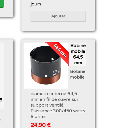
jours
Ajouter
64,5 mm
Bobine
mobile
64,5
mm
Bobine
mobile
diamètre interne 64,5
mm en fil de cuivre sur
8
support ventilé.
Puissance 300/450 watts
8 ohms
e
24,90 €