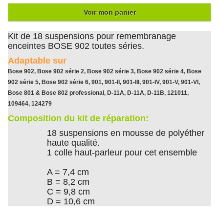
Voir mon panier
Kit de 18 suspensions pour remembranage
enceintes BOSE 902 toutes séries.
Adaptable sur
Bose 902, Bose 902 série 2, Bose 902 série 3, Bose 902 série 4, Bose
902 série 5, Bose 902 série 6, 901, 901-II, 901-III, 901-IV, 901-V, 901-VI,
Bose 801 & Bose 802 professional, D-11A, D-11A, D-11B, 121011,
109464, 124279
Composition du kit de réparation:
18 suspensions en mousse de polyéther
haute qualité.
1 colle haut-parleur pour cet ensemble
A = 7,4 cm
B = 8,2 cm
C = 9,8 cm
D = 10,6 cm