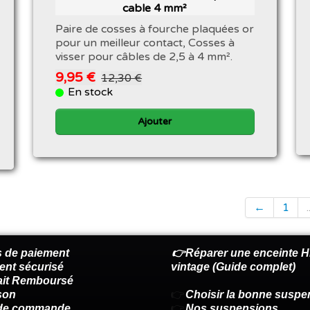
cable 4 mm²
Paire de cosses à fourche plaquées or
pour un meilleur contact, Cosses à
visser pour câbles de 2,5 à 4 mm².
9,95 €
12,30 €
En stock
Ajouter
←
1
.
 de paiement
👉Réparer une enceinte Hi
ent sécurisé
vintage (Guide complet)
fait Remboursé
son
👉
Choisir la bonne suspe
 de commande
👉
Nos suspensions