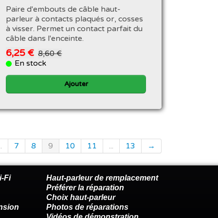
Paire d'embouts de câble haut-
parleur à contacts plaqués or, cosses
à visser. Permet un contact parfait du
câble dans l'enceinte.
6,25 €
8,60 €
En stock
Ajouter
..
7
8
9
10
11
...
13
→
-Fi
Haut-parleur de remplacement
Préférer la réparation
Choix haut-parleur
nsion
Photos de réparations
Vidéos de démonstration