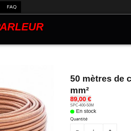
FAQ
PARLEUR
50 mètres de c
mm²
89,00 €
SPC-400-50M
En stock
Quantité
−
+