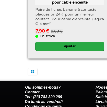
pour câble enceinte
Paire de fiches banane à contacts
plaqués or 24K pour un meilleur
contact. Pour câble d'enceinte jusqu'à
Ø 4 mm²
7,90 €
9,60 €
En stock
Ajouter
Qui sommes-nous?
Modes
Contact
Paiem
Tel : (33) 783 300 289
Satis
Du lundi au vendredi
Livrai
Conditions de vente
Suivi