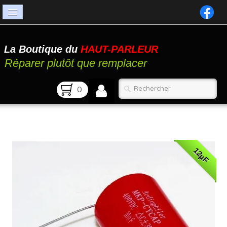
Accueil
La Boutique du
HAUT-PARLEUR
Catalogue
Réparer plutôt que remplacer
Atelier
0
Contact
FAQ
12µF