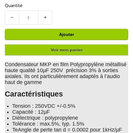
Quantité
−
+
Ajouter
Voir mon panier
Condensateur MKP en film Polypropylène métallisé
haute qualité 10µF 250V précision 3% à sorties
axiales. Ils ont particulièrement adaptés à l’audio
haut de gamme
Caractéristiques
Tension : 250VDC +/-0.5%
Capacité : 12µF
Diélectrique : polypropylene
Tolérance : max.5%, typ. 1.5%
TeAngle de perte tan d = 0.0002 pour 1kHz/µF