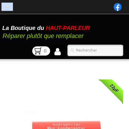
Accueil
La Boutique du
HAUT-PARLEUR
Catalogue
Réparer plutôt que remplacer
Atelier
0
Contact
FAQ
22µF