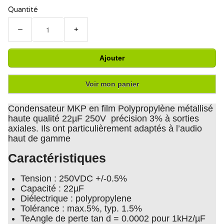
Quantité
−
+
Ajouter
Voir mon panier
Condensateur MKP en film Polypropylène métallisé
haute qualité 22µF 250V précision 3% à sorties
axiales. Ils ont particulièrement adaptés à l’audio
haut de gamme
Caractéristiques
Tension : 250VDC +/-0.5%
Capacité : 22µF
Diélectrique : polypropylene
Tolérance : max.5%, typ. 1.5%
TeAngle de perte tan d = 0.0002 pour 1kHz/µF