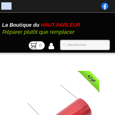
Accueil
La Boutique du
HAUT-PARLEUR
Catalogue
Réparer plutôt que remplacer
Atelier
0
Contact
FAQ
4,7µF