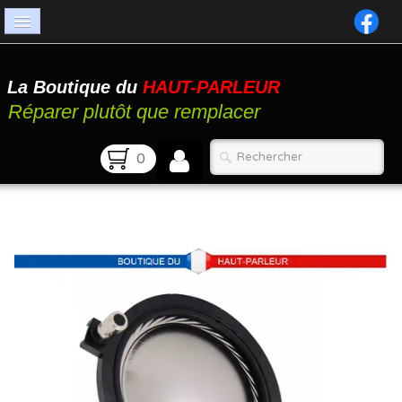
Accueil
La Boutique du
HAUT-PARLEUR
Catalogue
Réparer plutôt que remplacer
Atelier
0
Contact
FAQ