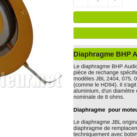
Diaphragme BHP A
Le diaphragme BHP Audio
pièce de rechange spécif
modèles JBL 2404, 075, 0
(comme le HD94). Il s'ag
aluminium, d'un diamètr
nominale de 8 ohms.
Diaphragme pour moteu
Le diaphragme JBL original 
diaphragme de remplace
techniquement avec bobine