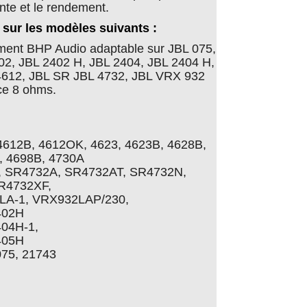
te et le rendement.
sur les modèles suivants :
ent BHP Audio adaptable sur JBL 075,
02, JBL 2402 H, JBL 2404, JBL 2404 H,
4612, JBL SR JBL 4732, JBL VRX 932
ce 8 ohms.
4612B, 4612OK, 4623, 4623B, 4628B,
, 4698B, 4730A
, SR4732A, SR4732AT, SR4732N,
R4732XF,
LA-1, VRX932LAP/230,
402H
404H-1,
405H
075, 21743