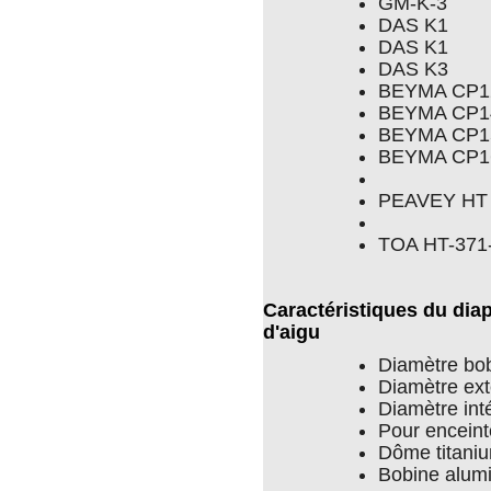
GM-K-3
DAS K1
DAS K1
DAS K3
BEYMA CP1
BEYMA CP1
BEYMA CP1
BEYMA CP1
PEAVEY HT
TOA HT-371
Caractéristiques du dia
d'aigu
Diamètre bo
Diamètre ext
Diamètre int
Pour encein
Dôme titani
Bobine alum