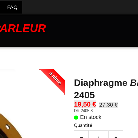
FAQ
PARLEUR
8 ohms
Diaphragme
B
2405
19,50 €
27,30 €
DR-2405-8
En stock
Quantité
−
+