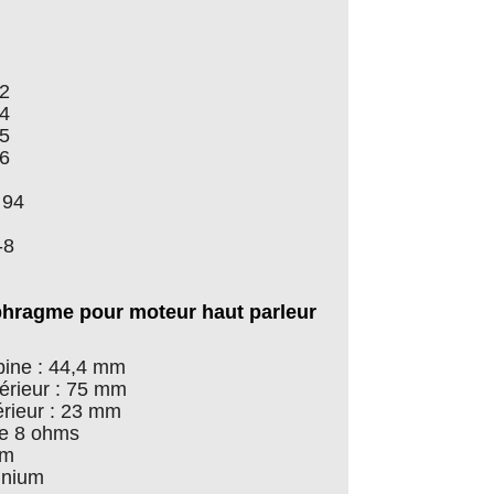
2
4
5
6
 94
-8
phragme pour moteur haut parleur
bine : 44,4 mm
érieur : 75 mm
érieur : 23 mm
te 8 ohms
um
inium