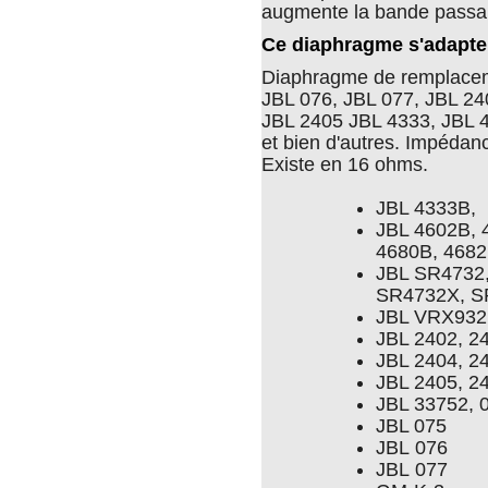
augmente la bande passan
Ce diaphragme s'adapte 
Diaphragme de remplacem
JBL 076, JBL 077, JBL 24
JBL 2405 JBL 4333, JBL 
et bien d'autres. Impédan
Existe en 16 ohms.
JBL 4333B,
JBL 4602B, 
4680B, 4682
JBL SR4732
SR4732X, S
JBL VRX932
JBL 2402, 2
JBL 2404, 2
JBL 2405, 2
JBL 33752, 
JBL 075
JBL 076
JBL 077