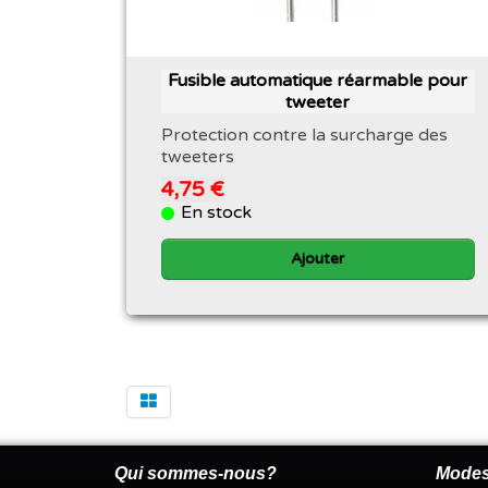
Fusible automatique réarmable pour
tweeter
Protection contre la surcharge des
tweeters
4,75 €
En stock
Ajouter
Qui sommes-nous?
Modes