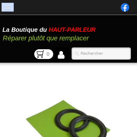
Accueil
La Boutique du
HAUT-PARLEUR
Catalogue
Réparer plutôt que remplacer
Atelier
0
Contact
FAQ