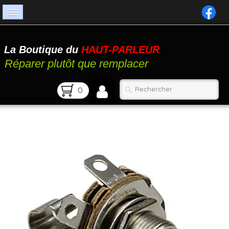
Accueil
La Boutique du
HAUT-PARLEUR
Catalogue
Réparer plutôt que remplacer
Atelier
0
Contact
FAQ