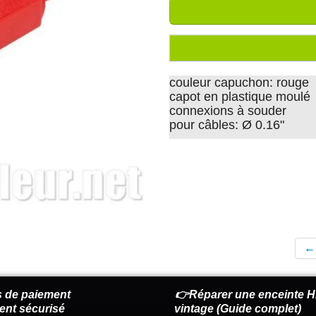
couleur capuchon: rouge
capot en plastique moulé
connexions à souder
pour câbles: Ø 0.16"
←
 de paiement
👉Réparer une enceinte Hi
ent sécurisé
vintage (Guide complet)