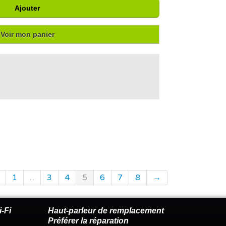
Ajouter
Voir mon panier
1
...
3
4
5
6
7
8
→
-Fi
Haut-parleur de remplacement
Préférer la réparation