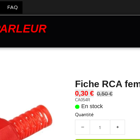
FAQ
PARLEUR
Fiche RCA fem
0,30 €
0,50 €
CA054R
En stock
Quantité
−
+