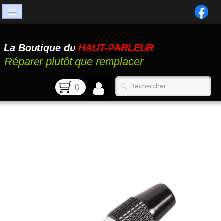
Accueil
La Boutique du
HAUT-PARLEUR
Catalogue
Réparer plutôt que remplacer
Atelier
0
Contact
FAQ