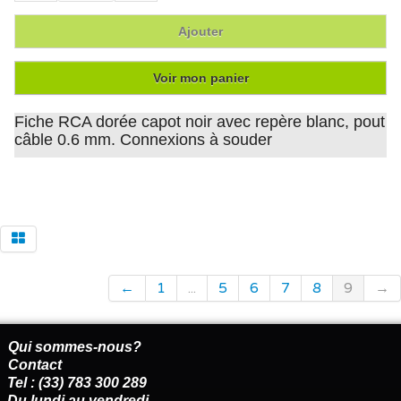
Ajouter
Voir mon panier
Fiche RCA dorée capot noir avec repère blanc, pout
câble 0.6 mm. Connexions à souder
←
1
...
5
6
7
8
9
→
Qui sommes-nous?
Contact
Tel : (33) 783 300 289
Du lundi au vendredi