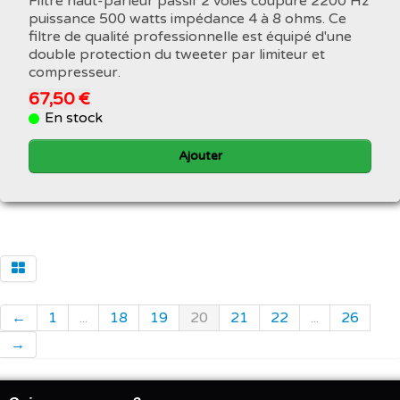
Filtre haut-parleur passif 2 voies coupure 2200 Hz
puissance 500 watts impédance 4 à 8 ohms. Ce
filtre de qualité professionnelle est équipé d'une
double protection du tweeter par limiteur et
compresseur.
67,50 €
En stock
Ajouter
←
1
...
18
19
20
21
22
...
26
→