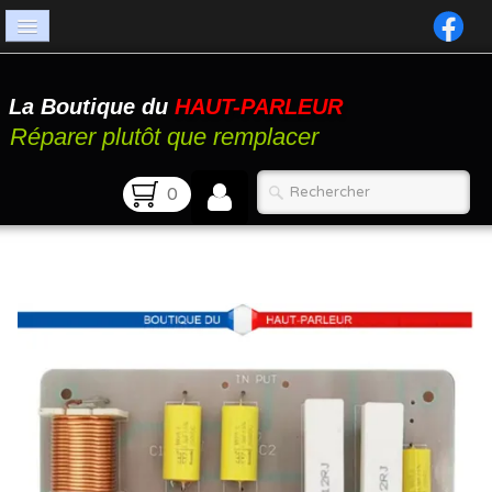
Accueil
La Boutique du
HAUT-PARLEUR
Catalogue
Réparer plutôt que remplacer
Atelier
0
Contact
FAQ