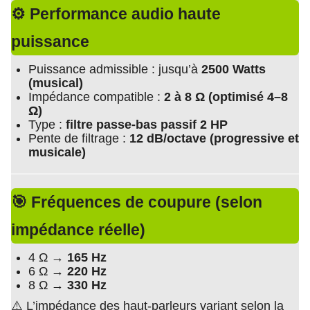
⚙️ Performance audio haute
puissance
Puissance admissible : jusqu’à
2500 Watts
(musical)
Impédance compatible :
2 à 8 Ω (optimisé 4–8
Ω)
Type :
filtre passe-bas passif 2 HP
Pente de filtrage :
12 dB/octave (progressive et
musicale)
🎯 Fréquences de coupure (selon
impédance réelle)
4 Ω →
165 Hz
6 Ω →
220 Hz
8 Ω →
330 Hz
⚠️ L’impédance des haut-parleurs variant selon la