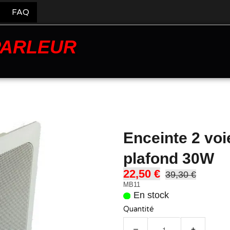
FAQ
PARLEUR
Enceinte 2 voi
plafond 30W
22,50 €
39,30 €
MB11
En stock
Quantité
−
+