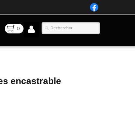
0
es encastrable