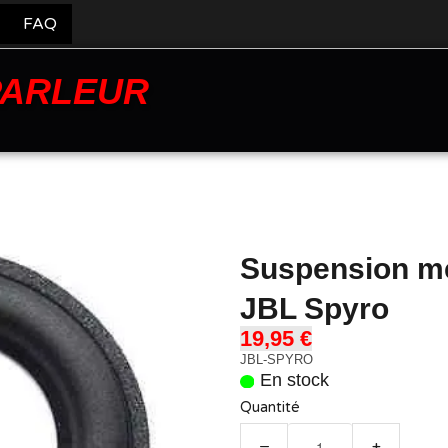
FAQ
PARLEUR
Suspension m
JBL Spyro
19,95 €
JBL-SPYRO
En stock
Quantité
−
+