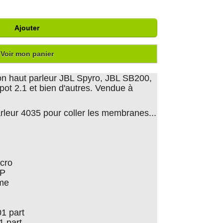
Ajouter
Voir mon panier
on haut parleur JBL Spyro, JBL SB200,
ot 2.1 et bien d'autres. Vendue à
parleur 4035 pour coller les membranes...
cro
0P
me
1 part
 part