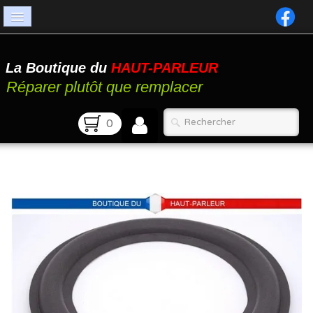
Accueil
La Boutique du
HAUT-PARLEUR
Catalogue
Réparer plutôt que remplacer
Atelier
0
Contact
FAQ