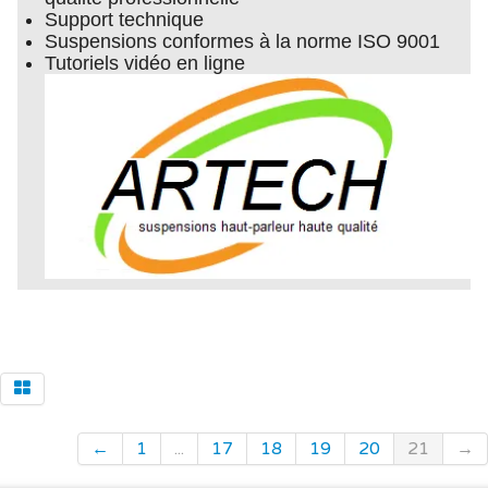
Support technique
Suspensions conformes à la norme ISO 9001
Tutoriels vidéo en ligne
←
1
...
17
18
19
20
21
→