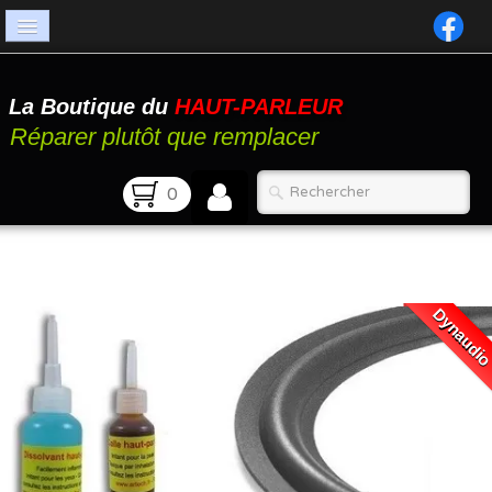
Accueil
La Boutique du
HAUT-PARLEUR
Catalogue
Réparer plutôt que remplacer
Atelier
0
Contact
FAQ
Dynaudi