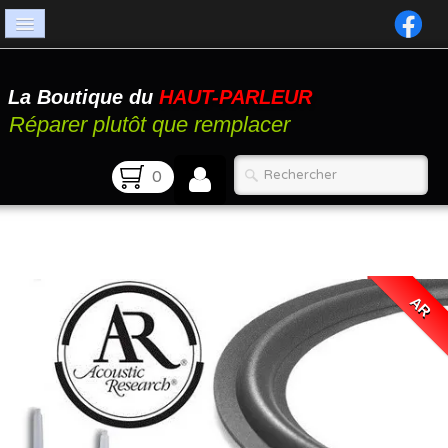
Accueil
La Boutique du
HAUT-PARLEUR
Catalogue
Réparer plutôt que remplacer
Atelier
0
Contact
FAQ
AR