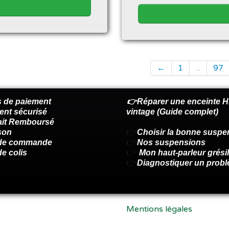
←
1
...
97
 de paiement
👉Réparer une enceinte Hi
ent sécurisé
vintage (Guide complet)
fait Remboursé
son
👉
Choisir la bonne suspe
 de commande
👉
Nos suspensions
de colis
👉
Mon haut-parleur grésil
👉
Diagnostiquer un prob
Mentions légales