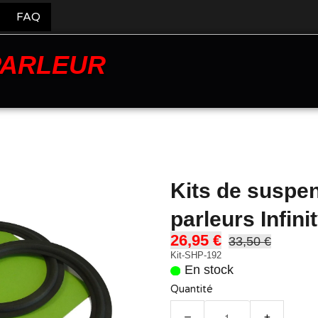
FAQ
PARLEUR
Kits de suspe
parleurs Infin
26,95 €
33,50 €
Kit-SHP-192
En stock
Quantité
−
+