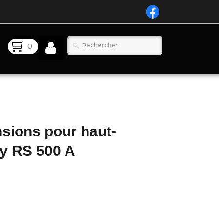
0
nsions pour haut-
ity RS 500 A