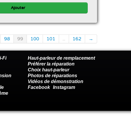
Ajouter
98
99
100
101
...
162
→
-Fi
Haut-parleur de remplacement
Préférer la réparation
Choix haut-parleur
nsion
Photos de réparations
Vidéos de démonstration
le
Facebook
Instagram
lème