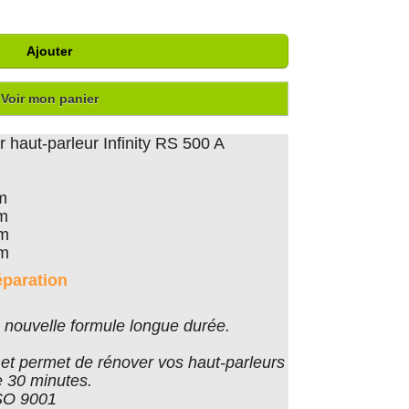
Ajouter
Voir mon panier
haut-parleur Infinity RS 500 A
m
cm
cm
cm
éparation
nouvelle formule longue durée.
er et permet de rénover vos haut-parleurs
 30 minutes.
ISO 9001