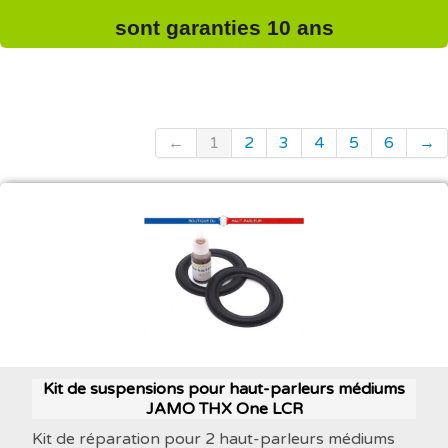
sont garanties 10 ans
←
1
2
3
4
5
6
→
Kit de suspensions pour haut-parleurs médiums
JAMO THX One LCR
Kit de réparation pour 2 haut-parleurs médiums