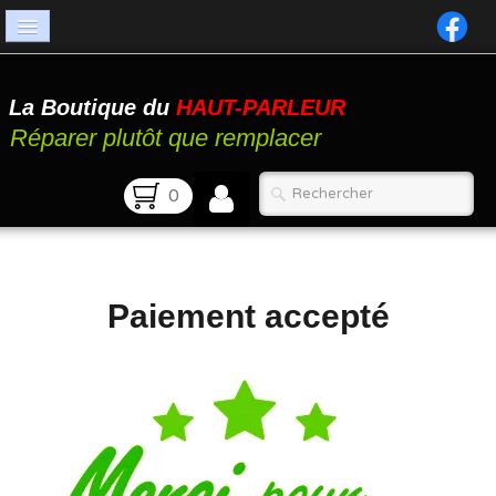
Accueil
La Boutique du
HAUT-PARLEUR
Catalogue
Réparer plutôt que remplacer
Atelier
0
Contact
FAQ
Paiement accepté