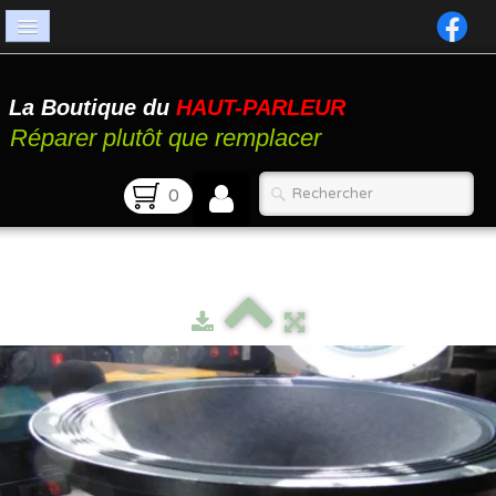
Accueil
La Boutique du
HAUT-PARLEUR
Catalogue
Réparer plutôt que remplacer
Atelier
0
Contact
FAQ