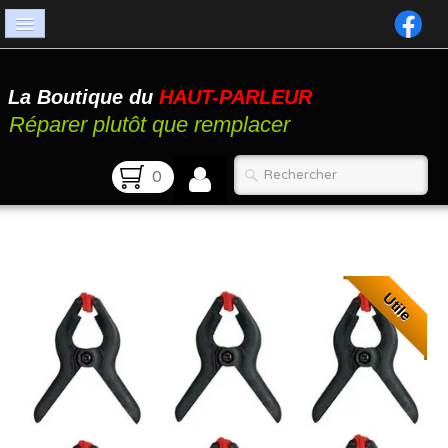
Accueil
La Boutique du
HAUT-PARLEUR
Catalogue
Réparer plutôt que remplacer
Atelier
0
Contact
FAQ
Utile