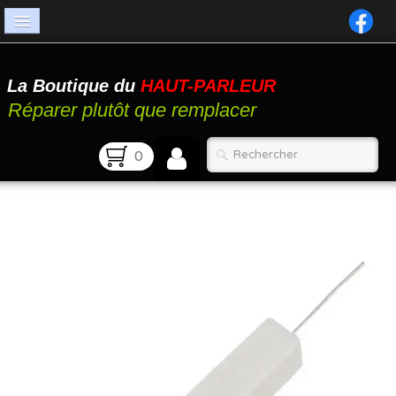
Accueil
La Boutique du
HAUT-PARLEUR
Catalogue
Réparer plutôt que remplacer
Atelier
0
Contact
FAQ