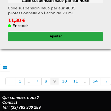
Colle suspension haut-parleur 4035
Colle suspension haut-parleur 4035
professionnelle en flacon de 20 mL.
11,30 €
En stock
Ajouter
←
1
...
7
8
9
10
11
...
54
→
Qui sommes-nous?
Contact
Tel : (33) 783 300 289