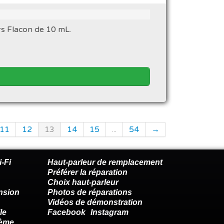
rs Flacon de 10 mL.
11
12
13
14
15
...
54
→
-Fi
Haut-parleur de remplacement
Préférer la réparation
Choix haut-parleur
nsion
Photos de réparations
Vidéos de démonstration
le
Facebook
Instagram
lème