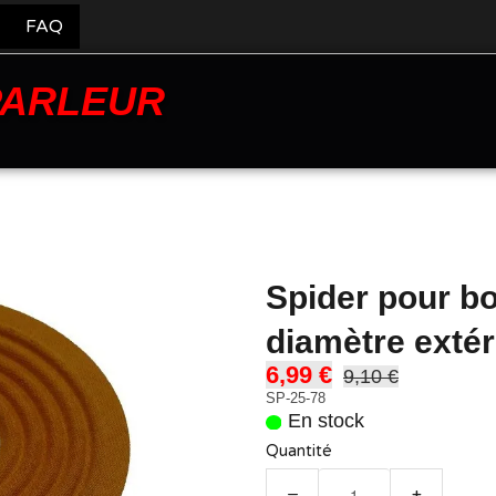
FAQ
PARLEUR
Spider pour b
diamètre exté
6,99 €
9,10 €
SP-25-78
En stock
Quantité
−
+