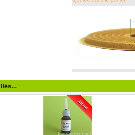
lés...
10 ml