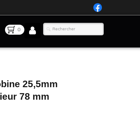
0
obine 25,5mm
rieur 78 mm