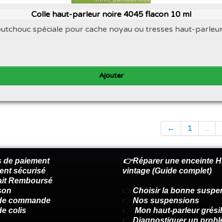
Colle haut-parleur noire 4045 flacon 10 ml
aoutchouc spéciale pour cache noyau ou tresses haut-parleu
Ajouter
←
1
...
 de paiement
👉Réparer une enceinte Hi
ent sécurisé
vintage (Guide complet)
fait Remboursé
son
👉
Choisir la bonne suspe
 de commande
👉
Nos suspensions
de colis
👉
Mon haut-parleur grésil
👉
Diagnostiquer un prob