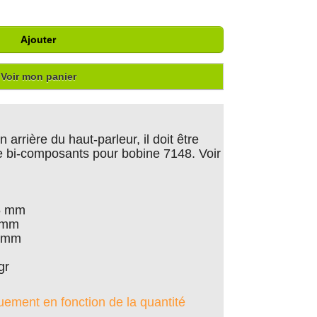
Ajouter
Voir mon panier
 arrière du haut-parleur, il doit être
le bi-composants pour bobine 7148. Voir
,5 mm
8 mm
0 mm
gr
quement en fonction de la quantité