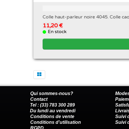
Colle haut-parleur noire 4045. Colle c
11,20 €
En stock
Qui sommes-nous?
Modes
Contact
Paiem
Tel : (33) 783 300 289
Satis
Du lundi au vendredi
Livrai
Conditions de vente
Suivi
Conditions d'utilisation
Suivi 
RGPD