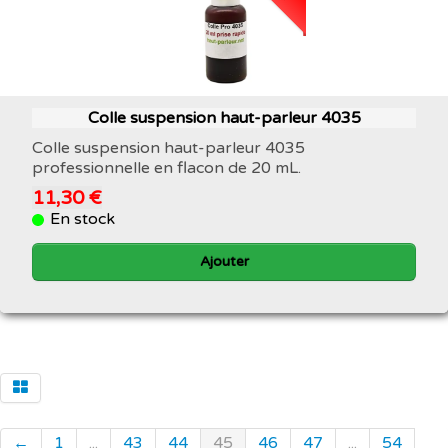
Colle suspension haut-parleur 4035
Colle suspension haut-parleur 4035
professionnelle en flacon de 20 mL.
11,30 €
En stock
Ajouter
←
1
...
43
44
45
46
47
...
54