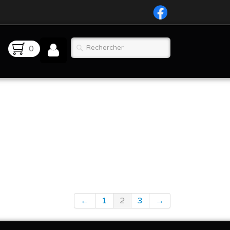
0
←
1
2
3
→