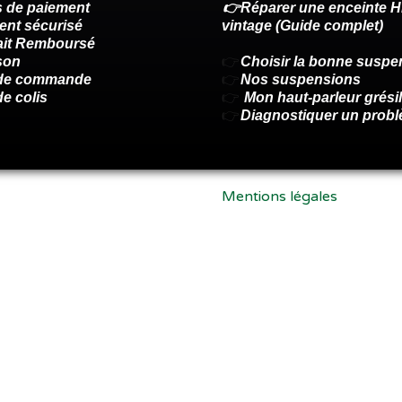
 de paiement
👉Réparer une enceinte Hi
ent sécurisé
vintage (Guide complet)
fait Remboursé
son
👉
Choisir la bonne suspe
 de commande
👉
Nos suspensions
de colis
👉
Mon haut-parleur grésil
👉
Diagnostiquer un prob
Mentions légales