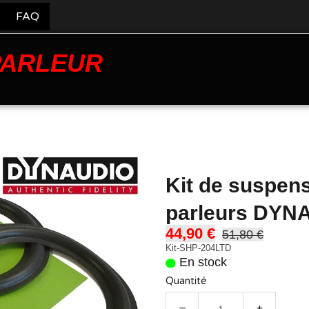
FAQ
PARLEUR
Kit de suspens
parleurs DYN
44,90 €
51,80 €
Kit-SHP-204LTD
En stock
Quantité
−
+