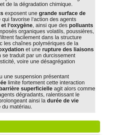
t et de la dégradation chimique.
ts
exposent une
grande surface de
e qui favorise l’action des agents
 et l’oxygène
, ainsi que des
polluants
posés organiques volatils, poussières,
iltrent facilement dans la structure
c les chaînes polymériques de la
oxydation
et une
rupture des liaisons
n se traduit par un durcissement
asticité, voire une désagrégation
ou une suspension présentant
mée
limite fortement cette interaction
barrière superficielle
agit alors comme
agents dégradants, ralentissant le
prolongeant ainsi la
durée de vie
e
du matériau.