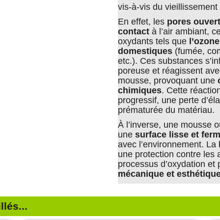
vis-à-vis du vieillissemen
En effet, les
pores ouver
contact
à l’air ambiant, c
oxydants tels que
l’ozone
domestiques
(fumée, com
etc.). Ces substances s’inf
poreuse et réagissent ave
mousse, provoquant une
chimiques
. Cette réactio
progressif, une perte d’él
prématurée du matériau.
À l’inverse, une mousse 
une
surface lisse et fer
avec l’environnement. La
une protection contre les 
processus d’oxydation et 
mécanique et esthétiqu
lés...