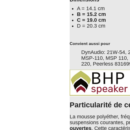
A = 14.1 cm
B = 15.2 cm
C = 19.0 cm
D = 20.3 cm
Convient aussi pour
DynAudio: 21W-54, 
MSP-110, MSP 110,
220, Peerless 83169
Particularité de 
La mousse polyéther, fr
suspensions courantes, p
ouvertes
. Cette caractéri