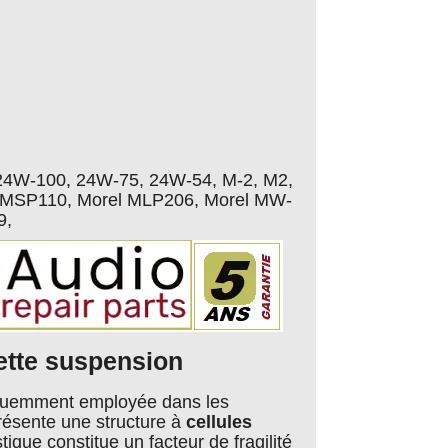
24W-100, 24W-75, 24W-54, M-2, M2,
 MSP110, Morel MLP206, Morel MW-
9,
cette suspension
équemment employée dans les
résente une structure à
cellules
stique constitue un facteur de fragilité