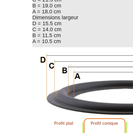
B = 19.0 cm
A = 18.0 cm
Dimensions largeur
D = 15.5 cm
C = 14.0 cm
B = 11.5 cm
A = 10.5 cm