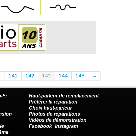
.
141
142
143
144
145
→
-Fi
Haut-parleur de remplacement
Préférer la réparation
Choix haut-parleur
nsion
Photos de réparations
Vidéos de démonstration
le
Facebook
Instagram
lème