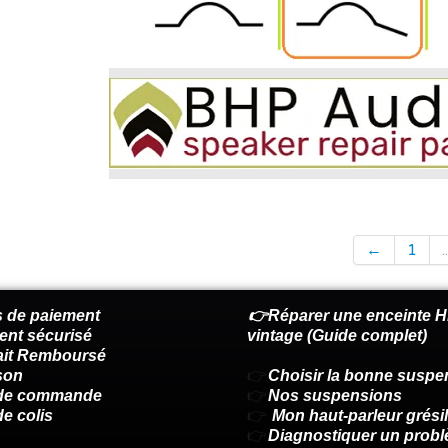
←
1
..
 de paiement
👉Réparer une enceinte Hi
ent sécurisé
vintage (Guide complet)
fait Remboursé
son
👉
Choisir la bonne suspe
 de commande
👉
Nos suspensions
de colis
👉
Mon haut-parleur grésil
👉
Diagnostiquer un prob