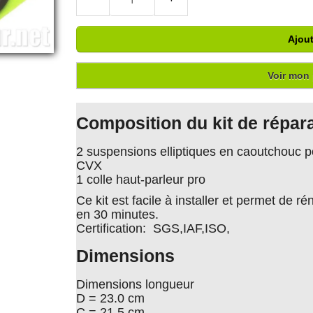
Ajout
Voir mon 
Composition du kit de répara
2 suspensions elliptiques en caoutchouc 
CVX
1 colle haut-parleur pro
Ce kit est facile à installer et permet de
en 30 minutes.
Certification: SGS,IAF,ISO,
Dimensions
Dimensions longueur
D = 23.0 cm
C = 21.5 cm