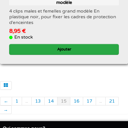
modèle
4 clips males et femelles grand modèle En
plastique noir, pour fixer les cadres de protection
d'enceintes
8,95 €
En stock
Ajouter
←
1
...
13
14
15
16
17
...
21
→