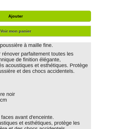
Ajouter
Voir mon panier
poussière à maille fine.
 rénover parfaitement toutes les
hnique de finition élégante,
tés acoustiques et esthétiques. Protège
ussière et des chocs accidentels.
re noir
0cm
s faces avant d'enceinte.
stiques et esthétiques, protège les
ière et des chocs accidentels