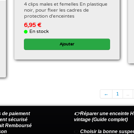
4 clips males et femelles En plastique
noir, pour fixer les cadres de
protection d'enceintes
6,95 €
En stock
Ajouter
←
1
...
 de paiement
👉Réparer une enceinte Hi
ent sécurisé
vintage (Guide complet)
fait Remboursé
son
👉
Choisir la bonne suspe