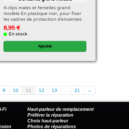
4 clips males et femelles grand
modèle En plastique noir, pour fixer
les cadres de protection d'enceintes
8,95 €
En stock
Ajouter
9
10
11
12
13
...
21
→
-Fi
Haut-parleur de remplacement
Préférer la réparation
Choix haut-parleur
nsion
Photos de réparations