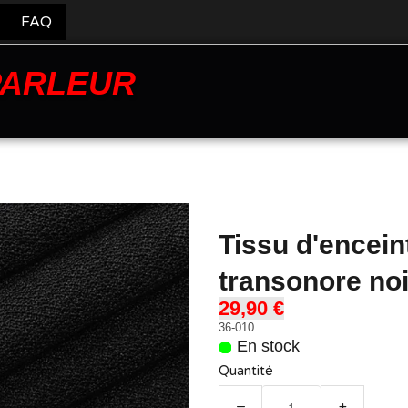
FAQ
PARLEUR
Tissu d'encein
transonore noi
29,90 €
36-010
En stock
Quantité
−
+