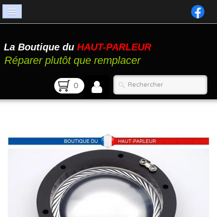
Accueil
La Boutique du
HAUT-PARLEUR
Catalogue
Réparer plutôt que remplacer
Atelier
0
Contact
FAQ