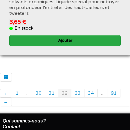
solvants organiques. Liquide spécial pour nettoyer
en profondeur l'entrefer des haut-parleurs et
tweeters.
3,65 €
En stock
Ajouter
←
1
...
30
31
32
33
34
...
91
→
Qui sommes-nous?
Contact