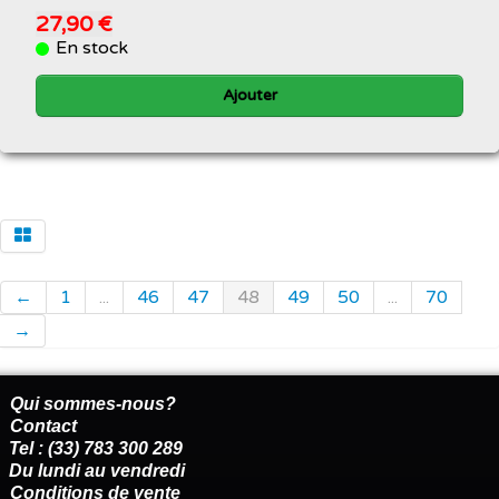
27,90 €
En stock
Ajouter
←
1
...
46
47
48
49
50
...
70
→
Qui sommes-nous?
Contact
Tel : (33) 783 300 289
Du lundi au vendredi
Conditions de vente