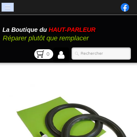
Accueil
La Boutique du
HAUT-PARLEUR
Catalogue
Réparer plutôt que remplacer
Atelier
0
Contact
FAQ