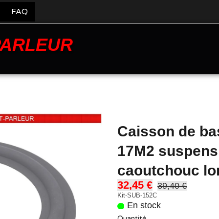
FAQ
PARLEUR
Caisson de ba
17M2 suspens
caoutchouc lo
32,45 €
39,40 €
Kit-SUB-152C
En stock
Quantité