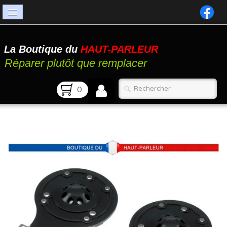
Accueil
La Boutique du
HAUT-PARLEUR
Catalogue
Réparer plutôt que remplacer
Atelier
0
Contact
FAQ