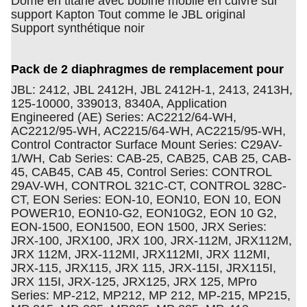
Dôme en titane avec bobine mobile en cuivre sur
support Kapton Tout comme le JBL original
Support synthétique noir
Pack de 2 diaphragmes
de remplacement pour
JBL: 2412, JBL 2412H, JBL 2412H-1, 2413, 2413H,
125-10000, 339013, 8340A, Application
Engineered (AE) Series: AC2212/64-WH,
AC2212/95-WH, AC2215/64-WH, AC2215/95-WH,
Control Contractor Surface Mount Series: C29AV-
1/WH, Cab Series: CAB-25, CAB25, CAB 25, CAB-
45, CAB45, CAB 45, Control Series: CONTROL
29AV-WH, CONTROL 321C-CT, CONTROL 328C-
CT, EON Series: EON-10, EON10, EON 10, EON
POWER10, EON10-G2, EON10G2, EON 10 G2,
EON-1500, EON1500, EON 1500, JRX Series:
JRX-100, JRX100, JRX 100, JRX-112M, JRX112M,
JRX 112M, JRX-112MI, JRX112MI, JRX 112MI,
JRX-115, JRX115, JRX 115, JRX-115I, JRX115I,
JRX 115I, JRX-125, JRX125, JRX 125, MPro
Series: MP-212, MP212, MP 212, MP-215, MP215,