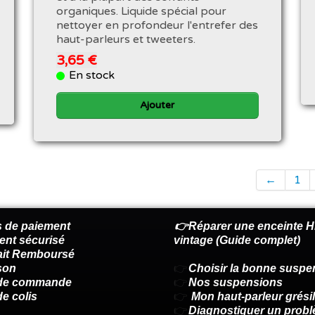
organiques. Liquide spécial pour
nettoyer en profondeur l'entrefer des
haut-parleurs et tweeters.
3,65 €
En stock
Ajouter
←
1
 de paiement
👉Réparer une enceinte Hi
ent sécurisé
vintage (Guide complet)
fait Remboursé
son
👉
Choisir la bonne suspe
 de commande
👉
Nos suspensions
de colis
👉
Mon haut-parleur grésil
👉
Diagnostiquer un prob