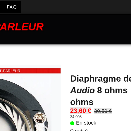
FAQ
PARLEUR
Diaphragme d
Audio
8 ohms 
ohms
23,60 €
30,50 €
34-008
En stock
Quantité