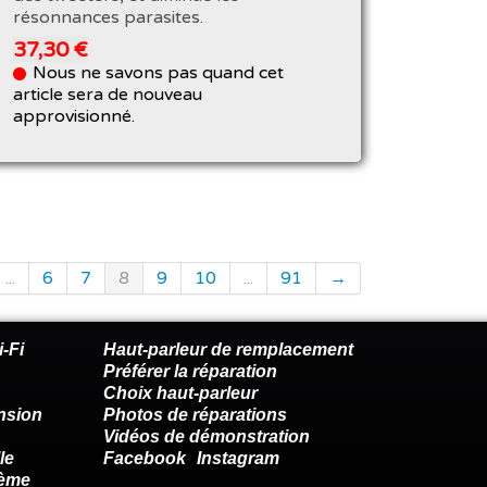
résonnances parasites.
37,30 €
Nous ne savons pas quand cet
article sera de nouveau
approvisionné.
...
6
7
8
9
10
...
91
→
-Fi
Haut-parleur de remplacement
Préférer la réparation
Choix haut-parleur
nsion
Photos de réparations
Vidéos de démonstration
le
Facebook
Instagram
lème