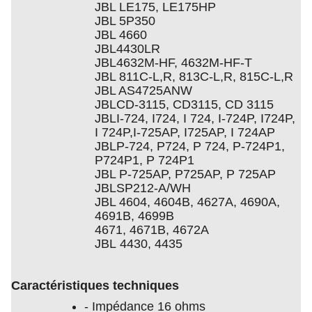
JBL LE175, LE175HP
JBL 5P350
JBL 4660
JBL4430LR
JBL4632M-HF, 4632M-HF-T
JBL 811C-L,R, 813C-L,R, 815C-L,R
JBL AS4725ANW
JBLCD-3115, CD3115, CD 3115
JBLI-724, I724, I 724, I-724P, I724P,
I 724P,I-725AP, I725AP, I 724AP
JBLP-724, P724, P 724, P-724P1,
P724P1, P 724P1
JBL P-725AP, P725AP, P 725AP
JBLSP212-A/WH
JBL 4604, 4604B, 4627A, 4690A,
4691B, 4699B
4671, 4671B, 4672A
JBL 4430, 4435
Caractéristiques techniques
- Impédance 16 ohms