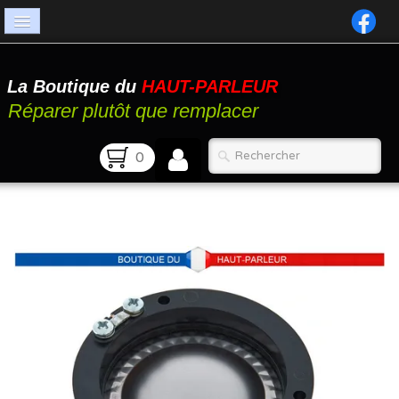
Accueil
La Boutique du
HAUT-PARLEUR
Catalogue
Réparer plutôt que remplacer
Atelier
0
Contact
FAQ