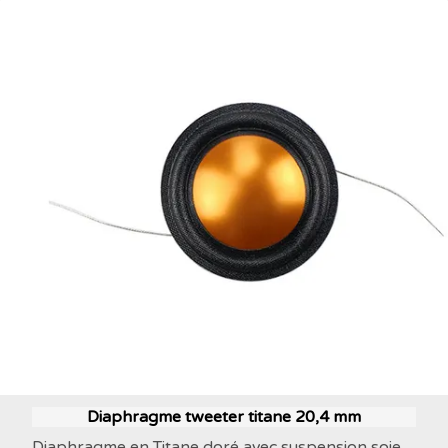
Diaphragme tweeter titane 20,4 mm
Diaphragme en Titane doré avec suspension soie.