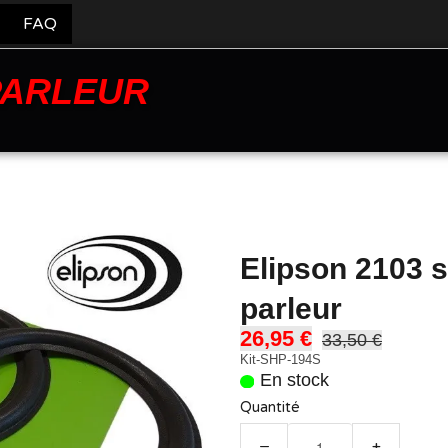
FAQ
PARLEUR
Elipson 2103 
parleur
26,95 €
33,50 €
Kit-SHP-194S
En stock
Quantité
−
+