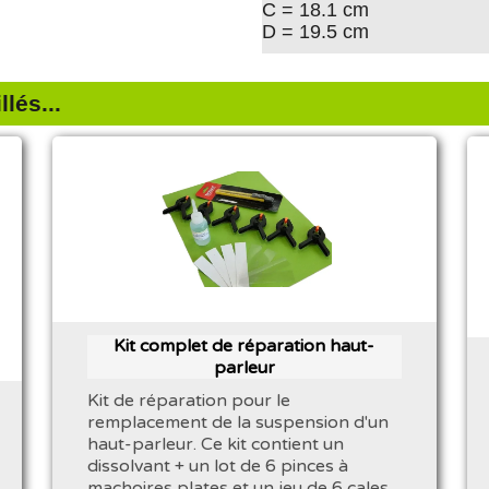
C = 18.1 cm
D = 19.5 cm
lés...
Kit complet de réparation haut-
parleur
Kit de réparation pour le
remplacement de la suspension d'un
haut-parleur. Ce kit contient un
dissolvant + un lot de 6 pinces à
machoires plates et un jeu de 6 cales