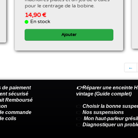
pour le centrage de la bobine.
14,90 €
En stock
Ajouter
←
 de paiement
👉Réparer une enceinte Hi
ent sécurisé
vintage (Guide complet)
fait Remboursé
son
👉
Choisir la bonne suspe
 de commande
👉
Nos suspensions
de colis
👉
Mon haut-parleur grésil
👉
Diagnostiquer un prob