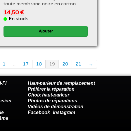
toute membrane noire en carton.
14,50 €
En stock
Ajouter
1
...
17
18
19
20
21
→
-Fi
Haut-parleur de remplacement
Préférer la réparation
Choix haut-parleur
nsion
Photos de réparations
Vidéos de démonstration
le
Facebook
Instagram
lème