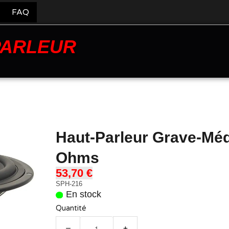
FAQ
PARLEUR
Haut-Parleur Grave-Méd
Ohms
53,70 €
SPH-216
En stock
Quantité
−
+