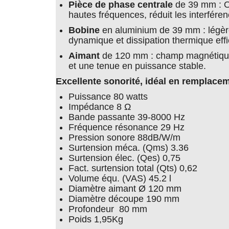
Pièce de phase centrale
de 39 mm : Og
hautes fréquences, réduit les interfére
Bobine
en aluminium de 39 mm : légèr
dynamique et dissipation thermique eff
Aimant
de 120 mm : champ magnétique
et une tenue en puissance stable.
Excellente sonorité, idéal en remplacem
Puissance 80 watts
Impédance 8 Ω
Bande passante 39-8000 Hz
Fréquence résonance 29 Hz
Pression sonore 88dB/W/m
Surtension méca. (Qms) 3.36
Surtension élec. (Qes) 0,75
Fact. surtension total (Qts) 0,62
Volume équ. (VAS) 45.2 l
Diamètre aimant Ø 120 mm
Diamètre découpe 190 mm
Profondeur 80 mm
Poids 1,95Kg