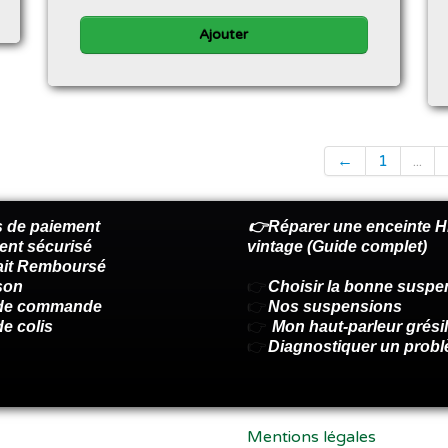
Ajouter
←
1
...
 de paiement
👉Réparer une enceinte Hi
ent sécurisé
vintage (Guide complet)
fait Remboursé
son
👉
Choisir la bonne suspe
 de commande
👉
Nos suspensions
de colis
👉
Mon haut-parleur grésil
👉
Diagnostiquer un prob
Mentions légales