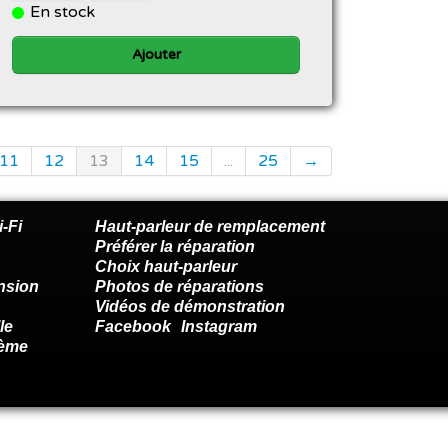
En stock
Ajouter
11
12
13
14
15
...
25
→
-Fi
Haut-parleur de remplacement
Préférer la réparation
Choix haut-parleur
nsion
Photos de réparations
Vidéos de démonstration
le
Facebook
Instagram
lème