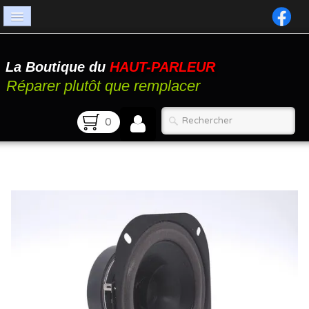
Accueil
La Boutique du
HAUT-PARLEUR
Catalogue
Réparer plutôt que remplacer
Atelier
0
Contact
FAQ