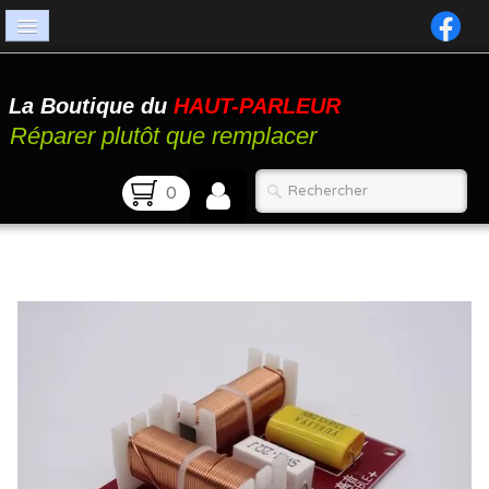
Accueil
La Boutique du
HAUT-PARLEUR
Catalogue
Réparer plutôt que remplacer
Atelier
0
Contact
FAQ