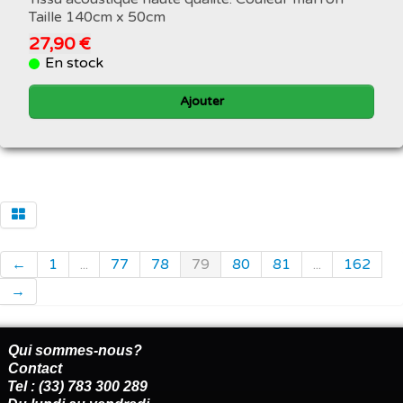
Taille 140cm x 50cm
27,90 €
En stock
Ajouter
←
1
...
77
78
79
80
81
...
162
→
Qui sommes-nous?
Contact
Tel : (33) 783 300 289