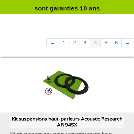
sont garanties 10 ans
←
1
2
3
4
5
6
→
Kit suspensions haut-parleurs Acoustic Research
AR 94SX