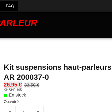
FAQ
PARLEUR
Kit suspensions haut-parleur
AR 200037-0
26,95 €
33,50 €
Kit-SHP-195
En stock
Quantité
−
+